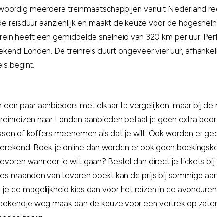
woordig meerdere treinmaatschappijen vanuit Nederland re
de reisduur aanzienlijk en maakt de keuze voor de hogesnelhe
trein heeft een gemiddelde snelheid van 320 km per uur. Per
end Londen. De treinreis duurt ongeveer vier uur, afhankeli
is begint.
m een paar aanbieders met elkaar te vergelijken, maar bij d
 treinreizen naar Londen aanbieden betaal je geen extra bed
ssen of koffers meenemen als dat je wilt. Ook worden er ge
erekend. Boek je online dan worden er ook geen boekingsk
tevoren wanneer je wilt gaan? Bestel dan direct je tickets bij
e zes maanden van tevoren boekt kan de prijs bij sommige aa
 je de mogelijkheid kies dan voor het reizen in de avonduren
weekendje weg maak dan de keuze voor een vertrek op zater