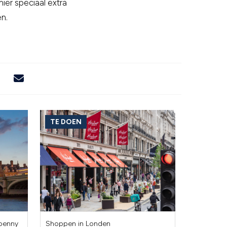
ier speciaal extra
n.
TE DOEN
penny
Shoppen in Londen