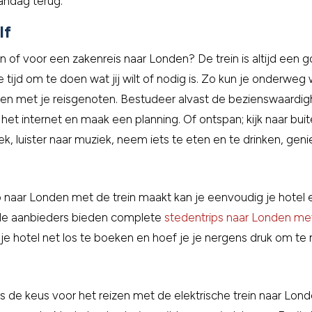
andag terug.
lf
 of voor een zakenreis naar Londen? De trein is altijd een 
de tijd om te doen wat jij wilt of nodig is. Zo kun je onderwe
ren met je reisgenoten. Bestudeer alvast de bezienswaard
 het internet en maak een planning. Of ontspan; kijk naar buite
ek, luister naar muziek, neem iets te eten en te drinken, geni
p naar Londen met de trein maakt kan je eenvoudig je hotel 
nde aanbieders bieden complete
stedentrips naar Londen met
n je hotel net los te boeken en hoef je je nergens druk om te
is de keus voor het reizen met de elektrische trein naar Lo