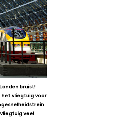
Londen bruist!
 het vliegtuig voor
ogesnelheidstrein
liegtuig veel