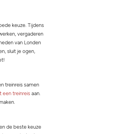
goede keuze. Tijdens
g werken, vergaderen
igheden van Londen
n, sluit je ogen,
et!
en treinreis samen
 een treinreis
aan.
 maken.
nden de beste keuze