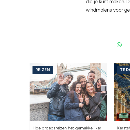
die je kunt maken. D
windmolens voor gep
REIZEN
TE 
Hoe groepsreizen het gemakkelijker
Kersts