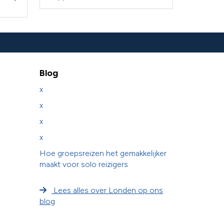
Blog
x
x
x
x
Hoe groepsreizen het gemakkelijker
maakt voor solo reizigers
Lees alles over Londen op ons
blog